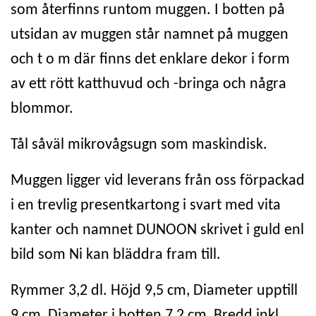
som återfinns runtom muggen. I botten på
utsidan av muggen står namnet på muggen
och t o m där finns det enklare dekor i form
av ett rött katthuvud och -bringa och några
blommor.
Tål såväl mikrovågsugn som maskindisk.
Muggen ligger vid leverans från oss förpackad
i en trevlig presentkartong i svart med vita
kanter och namnet DUNOON skrivet i guld enl
bild som Ni kan bläddra fram till.
Rymmer 3,2 dl. Höjd 9,5 cm, Diameter upptill
9 cm, Diameter i botten 7,2 cm, Bredd inkl