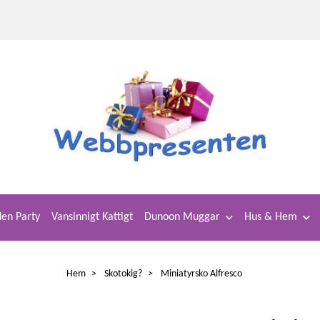
en Party
Vansinnigt Kattigt
Dunoon Muggar
Hus & Hem
Hem
Skotokig?
Miniatyrsko Alfresco