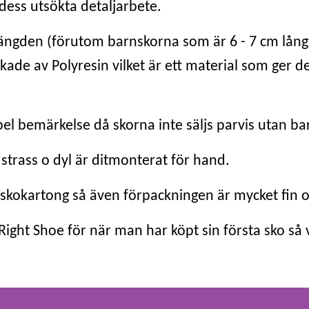
ess utsökta detaljarbete.
längden (förutom barnskorna som är 6 - 7 cm lång
ade av Polyresin vilket är ett material som ger de
bel bemärkelse då skorna inte säljs parvis utan 
strass o dyl är ditmonterat för hand.
en skokartong så även förpackningen är mycket fin 
Right Shoe för när man har köpt sin första sko så v