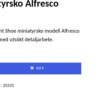
yrsko Alfresco
ght Shoe miniatyrsko modell Alfresco
 med utsökt detaljarbete.
KÖP
:
25531